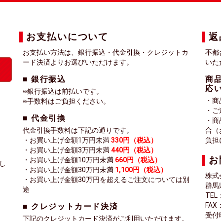
お支払いについて
返
お支払い方法は、銀行振込・代金引換・クレジットカ
不都
ード決済よりお選びいただけます。
いた
■ 銀行振込
商
応
※銀行振込は前払いです。
・商
※手数料はご負担ください。
・ご
■ 代金引換
・商
代金引換手数料は下記の通りです。
合（
・お買い上げ金額1万円未満
330円（税込）
負担
・お買い上げ金額3万円未満
440円（税込）
お
・お買い上げ金額10万円未満
660円（税込）
し
・お買い上げ金額30万円未満
1,100円（税込）
株式
・お買い上げ金額30万円を超えるご注文については別
群馬
途
TEL
FAX：
■ クレジットカード決済
受付
下記のクレジットカード決済がご利用いただけます。